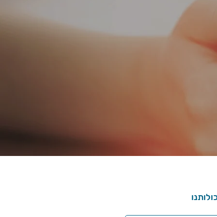
לותנו‎